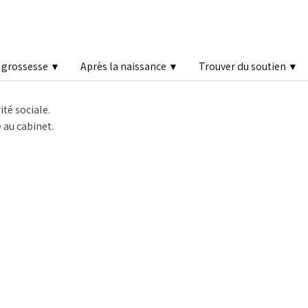
a grossesse
Après la naissance
Trouver du soutien
▼
▼
▼
té sociale.
 au cabinet.